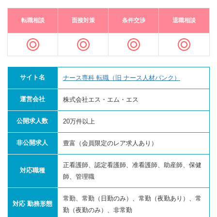
転職相談
面接対策
条件交渉
退職相談
サイト名
ナース専科 転職（旧 ナース人材バンク）
運営会社
株式会社エス・エム・エス
公開求人数
20万件以上
非公開求人
豊富（会員限定のレア求人あり）
正看護師、認定看護師、准看護師、助産師、保健
対応職種
師、管理職
常勤、常勤（日勤のみ）、常勤（夜勤あり）、常
対応 勤務形態
勤（夜勤のみ）、非常勤