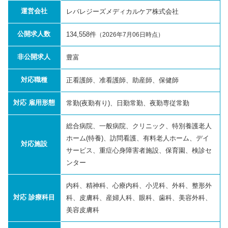
運営会社
レバレジーズメディカルケア株式会社
公開求人数
134,558件
（2026年7月06日時点）
非公開求人
豊富
対応職種
正看護師、准看護師、助産師、保健師
対応 雇用形態
常勤(夜勤有り)、日勤常勤、夜勤専従常勤
総合病院、一般病院、クリニック、特別養護老人
ホーム(特養)、訪問看護、有料老人ホーム、デイ
対応施設
サービス、重症心身障害者施設、保育園、検診セ
ンター
内科、精神科、心療内科、小児科、外科、整形外
対応 診療科目
科、皮膚科、産婦人科、眼科、歯科、美容外科、
美容皮膚科