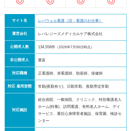
サイト名
レバウェル看護（旧：看護のお仕事）
運営会社
レバレジーズメディカルケア株式会社
公開求人数
134,558件
（2026年7月06日時点）
非公開求人
豊富
対応職種
正看護師、准看護師、助産師、保健師
対応 雇用形態
常勤(夜勤有り)、日勤常勤、夜勤専従常勤
総合病院、一般病院、クリニック、特別養護老人
ホーム(特養)、訪問看護、有料老人ホーム、デイ
対応施設
サービス、重症心身障害者施設、保育園、検診セ
ンター