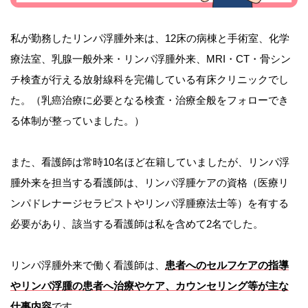
私が勤務したリンパ浮腫外来は、12床の病棟と手術室、化学
療法室、乳腺一般外来・リンパ浮腫外来、MRI・CT・骨シン
チ検査が行える放射線科を完備している有床クリニックでし
た。（乳癌治療に必要となる検査・治療全般をフォローでき
る体制が整っていました。）
また、看護師は常時10名ほど在籍していましたが、リンパ浮
腫外来を担当する看護師は、リンパ浮腫ケアの資格（医療リ
ンパドレナージセラピストやリンパ浮腫療法士等）を有する
必要があり、該当する看護師は私を含めて2名でした。
リンパ浮腫外来で働く看護師は、
患者へのセルフケアの指導
やリンパ浮腫の患者へ治療やケア、カウンセリング等が主な
仕事内容
です。