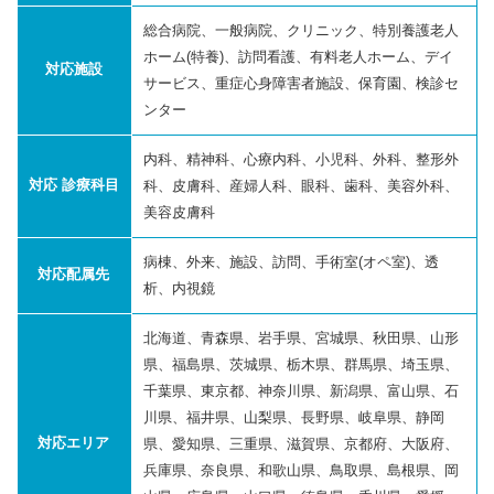
総合病院、一般病院、クリニック、特別養護老人
ホーム(特養)、訪問看護、有料老人ホーム、デイ
対応施設
サービス、重症心身障害者施設、保育園、検診セ
ンター
内科、精神科、心療内科、小児科、外科、整形外
対応 診療科目
科、皮膚科、産婦人科、眼科、歯科、美容外科、
美容皮膚科
病棟、外来、施設、訪問、手術室(オペ室)、透
対応配属先
析、内視鏡
北海道、青森県、岩手県、宮城県、秋田県、山形
県、福島県、茨城県、栃木県、群馬県、埼玉県、
千葉県、東京都、神奈川県、新潟県、富山県、石
川県、福井県、山梨県、長野県、岐阜県、静岡
対応エリア
県、愛知県、三重県、滋賀県、京都府、大阪府、
兵庫県、奈良県、和歌山県、鳥取県、島根県、岡