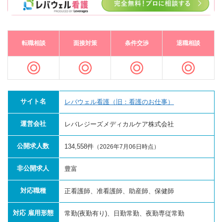
転職相談
面接対策
条件交渉
退職相談
サイト名
レバウェル看護（旧：看護のお仕事）
運営会社
レバレジーズメディカルケア株式会社
公開求人数
134,558件
（2026年7月06日時点）
非公開求人
豊富
対応職種
正看護師、准看護師、助産師、保健師
対応 雇用形態
常勤(夜勤有り)、日勤常勤、夜勤専従常勤