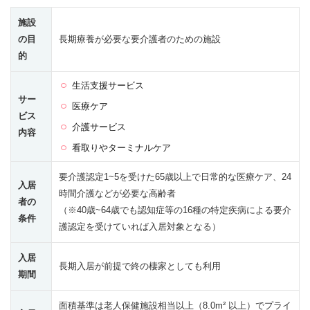
施設
の目
長期療養が必要な要介護者のための施設
的
生活支援サービス
サー
医療ケア
ビス
介護サービス
内容
看取りやターミナルケア
要介護認定1~5を受けた65歳以上で日常的な医療ケア、24
入居
時間介護などが必要な高齢者
者の
（※40歳~64歳でも認知症等の16種の特定疾病による要介
条件
護認定を受けていれば入居対象となる）
入居
長期入居が前提で終の棲家としても利用
期間
面積基準は老人保健施設相当以上（8.0m² 以上）でプライ