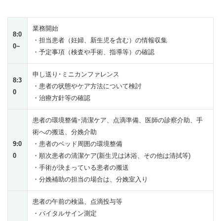
業務開始
8:0
・担当患者（妊婦、新生児を含む）の情報収集
0~
・予定事項（検査や手術、指導等）の確認
申し送り･ミニカンファレンス
8:3
・患者の状態やケア方法について検討
0
・治療方針等の確認
患者の環境整備･清潔ケア、点滴準備、医師の診察介助、手
術への搬送、分娩介助
9:0
・患者のベッド周囲の環境整備
0
・順次患者の清潔ケア(新生児は沐浴、その他は清拭等)
・手術が決まっている患者の搬送
・分娩補助の担当の場合は、分娩室入り
患者の午前の検温、点滴投与等
・バイタルサイン測定