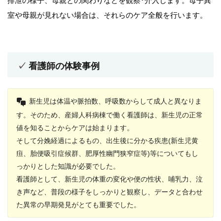
排泄の様子、母親との関わりなどを観察･介入します。母子異
室や母親が見れない場合は、それらのケア全般を行います。
看護師の体験事例
新生児は体温や脈拍数、呼吸数からして成人と異なりま
す。そのため、産婦人科病棟で働く看護師は、新生児の正常
値を知ることからケアは始まります。
そして分娩経過によるもの、出生後に分かる疾患(新生児黄
疸、胎便吸引症候群、肥厚性幽門狭窄症等)等についてもし
っかりとした知識が必要でした。
看護師として、新生児の体重の変化や便の性状、哺乳力、泣
き声など、普段の様子をしっかりと観察し、データと合わせ
た異常の早期発見がとても重要でした。