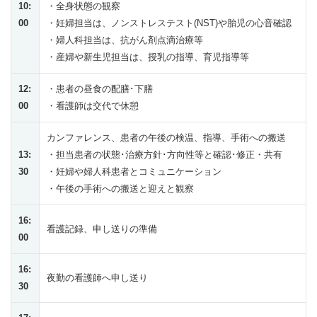
10:
・全身状態の観察
00
・妊婦担当は、ノンストレステスト(NST)や胎児の心音確認
・婦人科担当は、抗がん剤点滴治療等
・産婦や新生児担当は、授乳の指導、育児指導等
12:
・患者の昼食の配膳･下膳
00
・看護師は交代で休憩
カンファレンス、患者の午後の検温、指導、手術への搬送
13:
・担当患者の状態･治療方針･方向性等と確認･修正・共有
30
・妊婦や婦人科患者とコミュニケーション
・午後の手術への搬送と迎えと観察
16:
看護記録、申し送りの準備
00
16:
夜勤の看護師へ申し送り
30