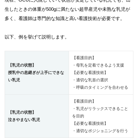
生したときの体重が500gに満たない超早産児や未熟な乳児が
多く、看護師は専門的な知識と高い看護技術が必要です。
以下、例を挙げて説明します。
【看護目的】
【乳児の状態】
・母乳を定着できるよう支援
授乳中の息継ぎが上手にできな
【必要な看護技術】
い乳児
・適切な乳首の選択
・呼吸のタイミングを合わせる
【看護目的】
・乳児がリラックスできること
【乳児の状態】
を目的
泣きやまない乳児
【必要な看護技術】
・適切なポジショニングを行う