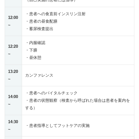
・患者への食直前インスリン注射
12:00
・患者の昼食配膳
~
・蓄尿検査提出
・内服確認
12:20
・下膳
~
・昼休憩
13:20
カンファレンス
~
・患者へのバイタルチェック
14:00
・患者の状態観察（検査から呼ばれた場合は患者を案内を
~
する）
14:30
・患者指導としてフットケアの実施
~